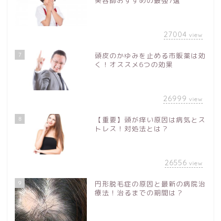
美容師おすすめの最強7選
27004
view
7
頭皮のかゆみを止める市販薬は効
く！オススメ6つの効果
26999
view
8
【重要】頭が痒い原因は病気とス
トレス！対処法とは？
26556
view
9
円形脱毛症の原因と最新の病院治
療法！治るまでの期間は？