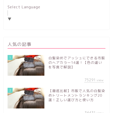
Select Language
▼
人気の記事
1
白髪染めでアッシュにできる市販
のヘアカラー14選！【色の違い
を写真で解説】
75291
view
2
【徹底比較】市販で人気の白髪染
めトリートメントランキング20
選！正しい選び方と使い方
36431
view