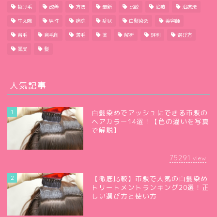
抜け毛
改善
方法
最新
比較
治療
治療法
生え際
男性
病院
症状
白髪染め
美容師
育毛
育毛剤
薄毛
薬
解析
評判
選び方
頭皮
髪
人気記事
1
白髪染めでアッシュにできる市販の
ヘアカラー14選！【色の違いを写真
で解説】
75291
view
2
【徹底比較】市販で人気の白髪染め
トリートメントランキング20選！正
しい選び方と使い方