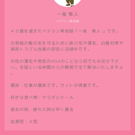
一条 隼人
ベテラン美容師
４０歳を過ぎたベテラン美容師「一条 隼人 」です。
お客様の髪の毛を守るために抜け毛や薄毛、白髪対策や
頭皮トラブル改善の研究に没頭中です。
女性の薄毛や男性のAGAのことなら何でもお任せ下さ
い。全国にいる仲間からの情報で全て解決いたしますよ
。
趣味：仕事が趣味です。カットが得意です。
好きな食べ物：サラダとビール
座右の銘：疲れた時は早く寝る
血液型：Ａ型