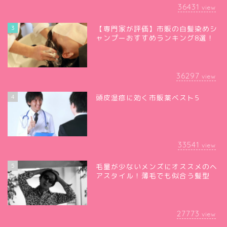
36431
view
3
【専門家が評価】市販の白髪染めシ
ャンプーおすすめランキング8選！
36297
view
4
頭皮湿疹に効く市販薬ベスト5
33541
view
5
毛量が少ないメンズにオススメのヘ
アスタイル！薄毛でも似合う髪型
27773
view