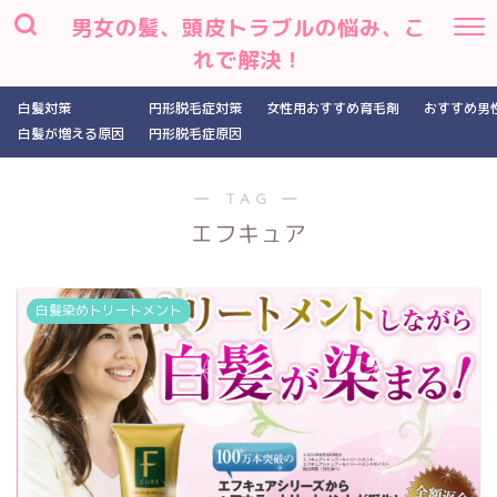
男女の髪、頭皮トラブルの悩み、こ
れで解決！
白髪対策
円形脱毛症対策
女性用おすすめ育毛剤
おすすめ男
白髪が増える原因
円形脱毛症原因
― TAG ―
エフキュア
白髪染めトリートメント