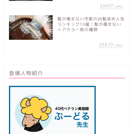
26407
view
10
髪が傷まない市販の白髪染め人気
ランキング10選！髪が傷まない
ヘアカラー剤の種類
25870
view
登場人物紹介