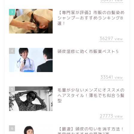
3
【専門家が評価】市販の白髪染め
シャンプーおすすめランキング8
選！
36297
view
4
頭皮湿疹に効く市販薬ベスト5
33541
view
5
毛量が少ないメンズにオススメの
ヘアスタイル！薄毛でも似合う髪
型
27773
view
6
【最速】頭皮の匂いを消す方法！