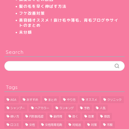
髪の毛を早く伸ばす方法
フケ改善対策
美容師オススメ！抜け毛や薄毛、育毛ブログやサイ
トのまとめ
未分類
Search
Tags
AGA
おすすめ
まとめ
やり方
オススメ
クリニック
シャンプー
ヘアカラー
ランキング
予防
人気
使い方
円形脱毛症
副作用
効く
効果
原因
口コミ
女性
女性用育毛剤
対処法
対策
市販