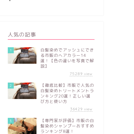
人気の記事
白髪染めでアッシュにでき
1
る市販のヘアカラー14
選！【色の違いを写真で解
説】
75289
view
【徹底比較】市販で人気の
2
白髪染めトリートメントラ
ンキング20選！正しい選
び方と使い方
36429
view
【専門家が評価】市販の白
3
髪染めシャンプーおすすめ
ランキング8選！