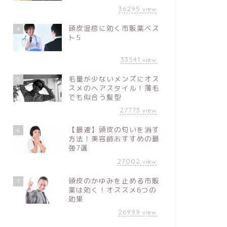
36295
view
頭皮湿疹に効く市販薬ベス
4
ト5
33541
view
毛量が少ないメンズにオス
5
スメのヘアスタイル！薄毛
でも似合う髪型
27773
view
【最速】頭皮の匂いを消す
6
方法！美容師おすすめの最
強7選
27002
view
頭皮のかゆみを止める市販
7
薬は効く！オススメ6つの
効果
26999
view