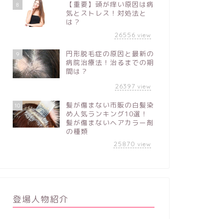
【重要】頭が痒い原因は病
8
気とストレス！対処法と
は？
26556
view
円形脱毛症の原因と最新の
9
病院治療法！治るまでの期
間は？
26397
view
髪が傷まない市販の白髪染
10
め人気ランキング10選！
髪が傷まないヘアカラー剤
の種類
25870
view
登場人物紹介