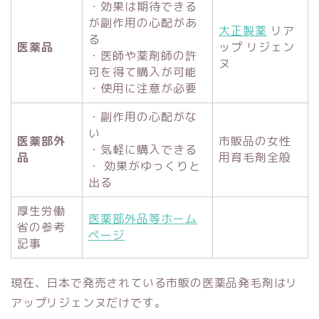
・効果は期待できる
が副作用の心配があ
大正製薬
リア
る
医薬品
ップ リジェン
・医師や薬剤師の許
ヌ
可を得て購入が可能
・使用に注意が必要
・副作用の心配がな
い
医薬部外
市販品の女性
・気軽に購入できる
品
用育毛剤全般
・ 効果がゆっくりと
出る
厚生労働
医薬部外品等ホーム
省の参考
ページ
記事
現在、日本で発売されている市販の医薬品発毛剤はリ
アップリジェンヌだけです。