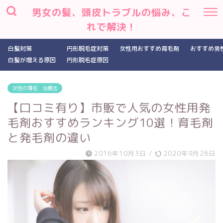
男女の髪、頭皮トラブルの悩み、こ
れで解決！
白髪対策
円形脱毛症対策
女性用おすすめ育毛剤
おすすめ男
白髪が増える原因
円形脱毛症原因
女性の薄毛 治療法
【口コミ有り】市販で人気の女性用発
毛剤おすすめランキング10選！育毛剤
と発毛剤の違い
2016年10月3日
/
2020年9月28日