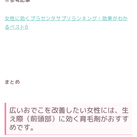
女性に効くプラセンタサプリランキング！効果がわか
るベスト6
まとめ
広いおでこを改善したい女性には、生
え際（前頭部）に効く育毛剤がおすす
めです。