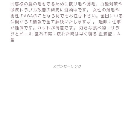
お客様の髪の毛を守るために抜け毛や薄毛、白髪対策や
頭皮トラブル改善の研究に没頭中です。 女性の薄毛や
男性のAGAのことなら何でもお任せ下さい。全国にいる
仲間からの情報で全て解決いたしますよ 。 趣味：仕事
が趣味です。カットが得意です。 好きな食べ物：サラ
ダとビール 座右の銘：疲れた時は早く寝る 血液型：Ａ
型
スポンサーリンク