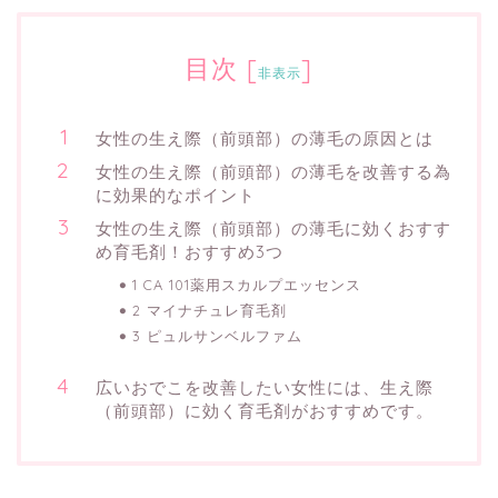
目次
[
]
非表示
女性の生え際（前頭部）の薄毛の原因とは
女性の生え際（前頭部）の薄毛を改善する為
に効果的なポイント
女性の生え際（前頭部）の薄毛に効くおすす
め育毛剤！おすすめ3つ
1 CA 101薬用スカルプエッセンス
2 マイナチュレ育毛剤
3 ピュルサンベルファム
広いおでこを改善したい女性には、生え際
（前頭部）に効く育毛剤がおすすめです。