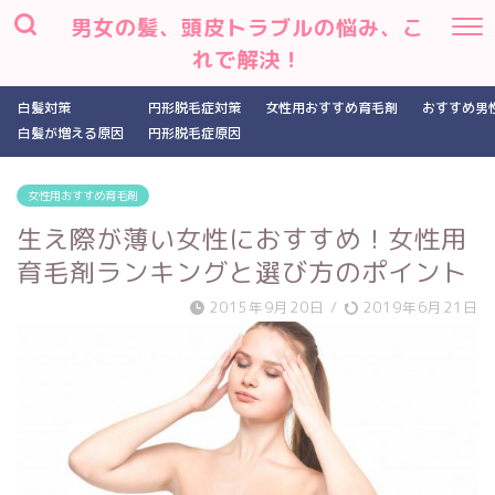
男女の髪、頭皮トラブルの悩み、こ
れで解決！
白髪対策
円形脱毛症対策
女性用おすすめ育毛剤
おすすめ男
白髪が増える原因
円形脱毛症原因
女性用おすすめ育毛剤
生え際が薄い女性におすすめ！女性用
育毛剤ランキングと選び方のポイント
2015年9月20日
/
2019年6月21日