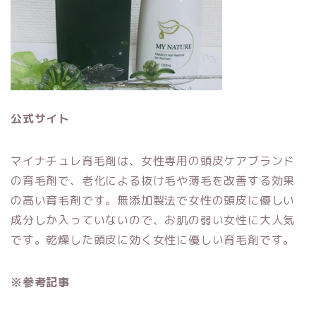
公式サイト
マイナチュレ育毛剤は、女性専用の頭皮ケアブランド
の育毛剤で、老化による抜け毛や薄毛を改善する効果
の高い育毛剤です。無添加製法で女性の頭皮に優しい
成分しか入っていないので、お肌の弱い女性に大人気
です。乾燥した頭皮に効く女性に優しい育毛剤です。
※参考記事