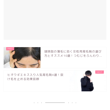
頭頂部の薄毛に効く女性用育毛剤の選び
方とオススメ10選！つむじをふんわり...
ヒオウギエキス入り人気育毛剤4選！抜
け毛を止める効果抜群