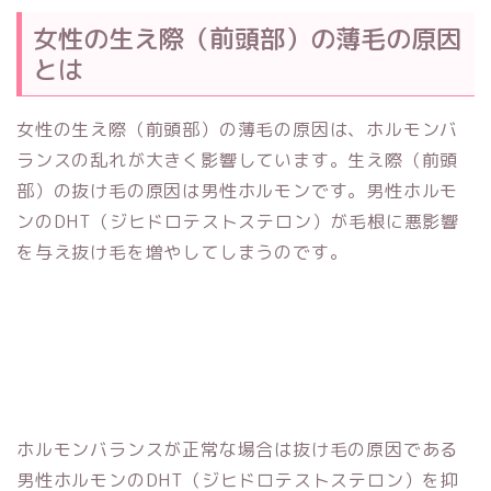
女性の生え際（前頭部）の薄毛の原因
とは
女性の生え際（前頭部）の薄毛の原因は、ホルモンバ
ランスの乱れが大きく影響しています。生え際（前頭
部）の抜け毛の原因は男性ホルモンです。男性ホルモ
ンのDHT（ジヒドロテストステロン）が毛根に悪影響
を与え抜け毛を増やしてしまうのです。
ホルモンバランスが正常な場合は抜け毛の原因である
男性ホルモンのDHT（ジヒドロテストステロン）を抑