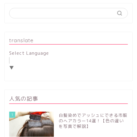
translate
Select Language
▼
人気の記事
1
白髪染めでアッシュにできる市販
のヘアカラー14選！【色の違い
を写真で解説】