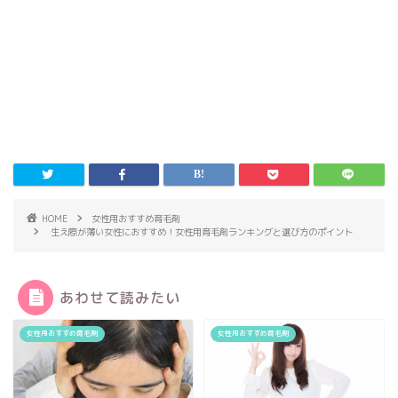
HOME
女性用おすすめ育毛剤
生え際が薄い女性におすすめ！女性用育毛剤ランキングと選び方のポイント
あわせて読みたい
女性用おすすめ育毛剤
女性用おすすめ育毛剤