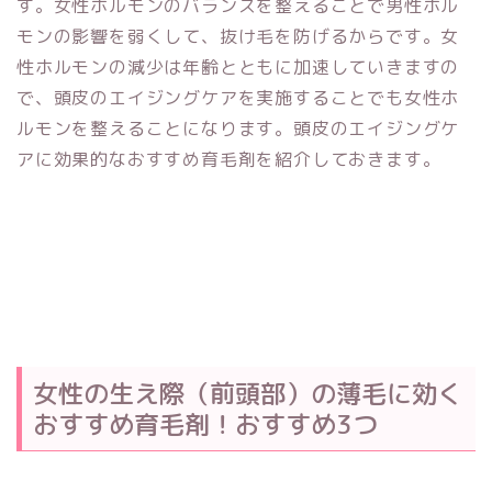
す。女性ホルモンのバランスを整えることで男性ホル
モンの影響を弱くして、抜け毛を防げるからです。女
性ホルモンの減少は年齢とともに加速していきますの
で、頭皮のエイジングケアを実施することでも女性ホ
ルモンを整えることになります。頭皮のエイジングケ
アに効果的なおすすめ育毛剤を紹介しておきます。
女性の生え際（前頭部）の薄毛に効く
おすすめ育毛剤！おすすめ3つ