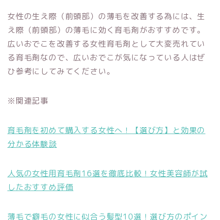
女性の生え際（前頭部）の薄毛を改善する為には、生
え際（前頭部）の薄毛に効く育毛剤がおすすめです。
広いおでこを改善する女性育毛剤として大変売れてい
る育毛剤なので、広いおでこが気になっている人はぜ
ひ参考にしてみてください。
※関連記事
育毛剤を初めて購入する女性へ！【選び方】と効果の
分かる体験談
人気の女性用育毛剤16選を徹底比較！女性美容師が試
したおすすめ評価
薄毛で癖毛の女性に似合う髪型10選！選び方のポイン