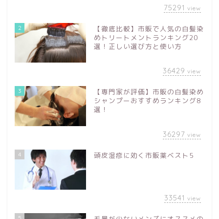
75291
view
2
【徹底比較】市販で人気の白髪染
めトリートメントランキング20
選！正しい選び方と使い方
36429
view
3
【専門家が評価】市販の白髪染め
シャンプーおすすめランキング8
選！
36297
view
4
頭皮湿疹に効く市販薬ベスト5
33541
view
5
毛量が少ないメンズにオススメの