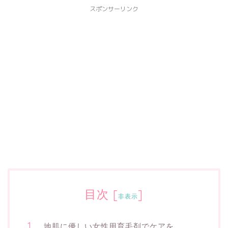
スポンサーリンク
目次
[
]
非表示
地肌に優しい女性用育毛剤でケアを