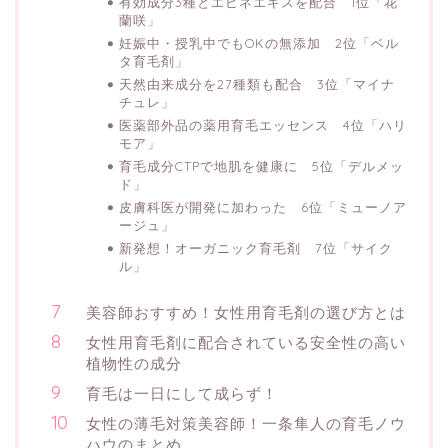
有効成分3種とエビネエキスを配合 1位「花
蘭咲」
妊娠中・授乳中でもOKの無添加 2位「ベル
タ育毛剤」
天然由来成分を27種類も配合 3位「マイナ
チュレ」
医薬部外品の薬用育毛エッセンス 4位「ハリ
モア」
育毛成分CTPで地肌を健康に 5位「デルメッ
ド」
皮膚科医が開発に加わった 6位「ミューノア
ージュ」
新発想！オーガニック育毛剤 7位「サイク
ル」
美容師おすすめ！女性用育毛剤の選び方とは
女性用育毛剤に配合されている安全性の高い
植物性の成分
育毛は一日にして成らず！
女性の薄毛対策美容師！一条隼人の育毛ノウ
ハウのまとめ