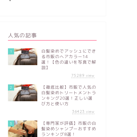
人気の記事
白髪染めでアッシュにでき
1
る市販のヘアカラー14
選！【色の違いを写真で解
説】
75289
view
【徹底比較】市販で人気の
2
白髪染めトリートメントラ
ンキング20選！正しい選
び方と使い方
36423
view
【専門家が評価】市販の白
3
髪染めシャンプーおすすめ
ランキング8選！