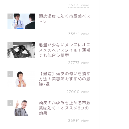
36291
view
頭皮湿疹に効く市販薬ベス
4
ト5
33541
view
毛量が少ないメンズにオス
5
スメのヘアスタイル！薄毛
でも似合う髪型
27773
view
【最速】頭皮の匂いを消す
6
方法！美容師おすすめの最
強7選
27000
view
頭皮のかゆみを止める市販
7
薬は効く！オススメ6つの
効果
26991
view