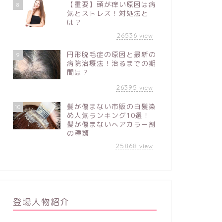
【重要】頭が痒い原因は病
8
気とストレス！対処法と
は？
26536
view
円形脱毛症の原因と最新の
9
病院治療法！治るまでの期
間は？
26395
view
髪が傷まない市販の白髪染
10
め人気ランキング10選！
髪が傷まないヘアカラー剤
の種類
25868
view
登場人物紹介