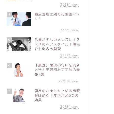
36291
view
頭皮湿疹に効く市販薬ベス
4
ト5
33541
view
毛量が少ないメンズにオス
5
スメのヘアスタイル！薄毛
でも似合う髪型
27773
view
【最速】頭皮の匂いを消す
6
方法！美容師おすすめの最
強7選
27000
view
頭皮のかゆみを止める市販
7
薬は効く！オススメ6つの
効果
26991
view