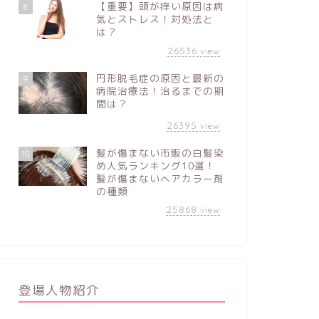
【重要】頭が痒い原因は病
8
気とストレス！対処法と
は？
26536
view
円形脱毛症の原因と最新の
9
病院治療法！治るまでの期
間は？
26395
view
髪が傷まない市販の白髪染
10
め人気ランキング10選！
髪が傷まないヘアカラー剤
の種類
25868
view
登場人物紹介