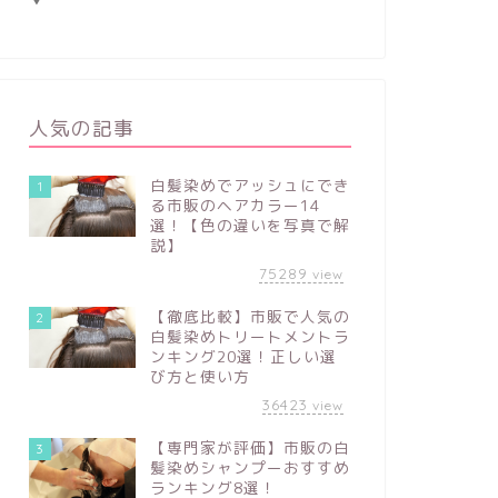
人気の記事
白髪染めでアッシュにでき
1
る市販のヘアカラー14
選！【色の違いを写真で解
説】
75289
view
【徹底比較】市販で人気の
2
白髪染めトリートメントラ
ンキング20選！正しい選
び方と使い方
36423
view
【専門家が評価】市販の白
3
髪染めシャンプーおすすめ
ランキング8選！