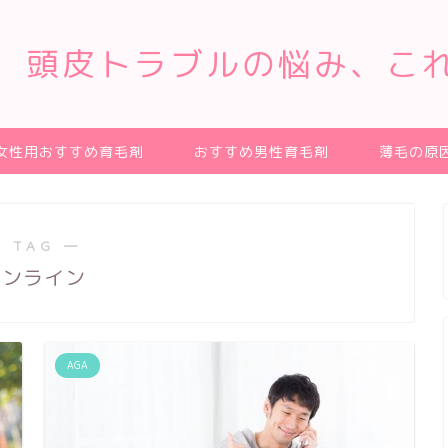
、頭皮トラブルの悩み、こ
女性用おすすめ育毛剤
おすすめ男性育毛剤
薄毛の原
 TAG ―
オンライン
AGA