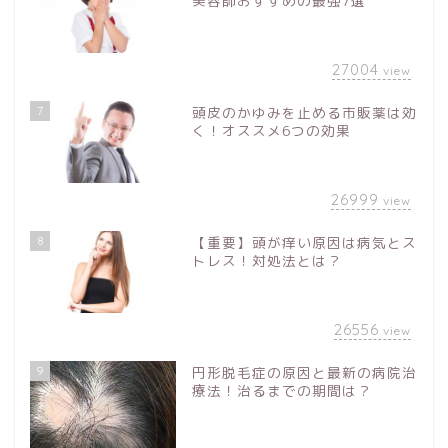
美容師おすすめの最強7選
27004
view
7
頭皮のかゆみを止める市販薬は効
く！オススメ6つの効果
26999
view
8
【重要】頭が痒い原因は病気とス
トレス！対処法とは？
26556
view
9
円形脱毛症の原因と最新の病院治
療法！治るまでの期間は？