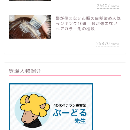
26407
view
10
髪が傷まない市販の白髪染め人気
ランキング10選！髪が傷まない
ヘアカラー剤の種類
25870
view
登場人物紹介