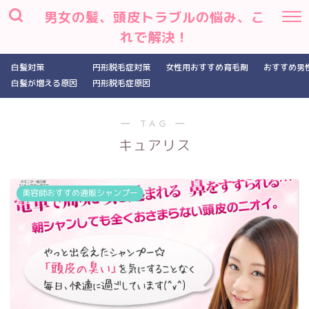
男女の髪、頭皮トラブルの悩み、こ
れで解決！
白髪対策
円形脱毛症対策
女性用おすすめ育毛剤
おすすめ男
白髪が増える原因
円形脱毛症原因
― TAG ―
キュアリス
美容師おすすめ通販シャンプー