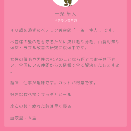
一条 隼人
ベテラン美容師
４０歳を過ぎたベテラン美容師「一条 隼人 」です。
お客様の髪の毛を守るために抜け毛や薄毛、白髪対策や
頭皮トラブル改善の研究に没頭中です。
女性の薄毛や男性のAGAのことなら何でもお任せ下さ
い。全国にいる仲間からの情報で全て解決いたしますよ
。
趣味：仕事が趣味です。カットが得意です。
好きな食べ物：サラダとビール
座右の銘：疲れた時は早く寝る
血液型：Ａ型