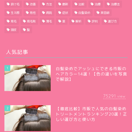
抜け毛
改善
方法
最新
比較
治療
治療法
生え際
男性
病院
症状
白髪染め
美容師
育毛
育毛剤
薄毛
薬
解析
評判
選び方
頭皮
髪
人気記事
1
白髪染めでアッシュにできる市販の
ヘアカラー14選！【色の違いを写真
で解説】
75291
view
2
【徹底比較】市販で人気の白髪染め
トリートメントランキング20選！正
しい選び方と使い方