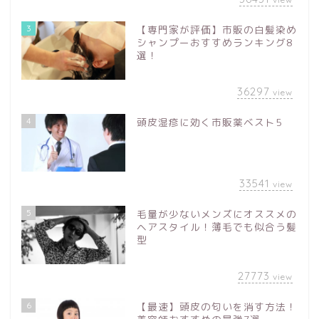
3
【専門家が評価】市販の白髪染め
シャンプーおすすめランキング8
選！
36297
view
4
頭皮湿疹に効く市販薬ベスト5
33541
view
5
毛量が少ないメンズにオススメの
ヘアスタイル！薄毛でも似合う髪
型
27773
view
6
【最速】頭皮の匂いを消す方法！