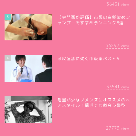
36431
view
3
【専門家が評価】市販の白髪染めシ
ャンプーおすすめランキング8選！
36297
view
4
頭皮湿疹に効く市販薬ベスト5
33541
view
5
毛量が少ないメンズにオススメのヘ
アスタイル！薄毛でも似合う髪型
27773
view