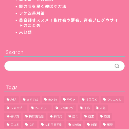
髪の毛を早く伸ばす方法
フケ改善対策
美容師オススメ！抜け毛や薄毛、育毛ブログやサイ
トのまとめ
未分類
Search
Tags
AGA
おすすめ
まとめ
やり方
オススメ
クリニック
シャンプー
ヘアカラー
ランキング
予防
人気
使い方
円形脱毛症
副作用
効く
効果
原因
口コミ
女性
女性用育毛剤
対処法
対策
市販