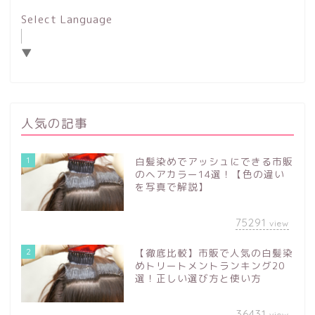
Select Language
▼
人気の記事
1
白髪染めでアッシュにできる市販
のヘアカラー14選！【色の違い
を写真で解説】
75291
view
2
【徹底比較】市販で人気の白髪染
めトリートメントランキング20
選！正しい選び方と使い方
36431
view