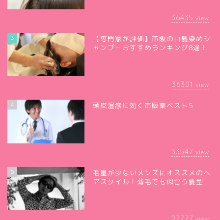
36435
view
3
【専門家が評価】市販の白髪染めシ
ャンプーおすすめランキング8選！
36301
view
4
頭皮湿疹に効く市販薬ベスト5
33547
view
5
毛量が少ないメンズにオススメのヘ
アスタイル！薄毛でも似合う髪型
27777
view