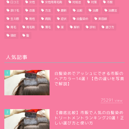
口コミ
女性
女性用育毛剤
対処法
対策
市販
抜け毛
改善
方法
最新
比較
治療
治療法
生え際
男性
病院
症状
白髪染め
美容師
育毛
育毛剤
薄毛
薬
解析
評判
選び方
頭皮
髪
人気記事
1
白髪染めでアッシュにできる市販の
ヘアカラー14選！【色の違いを写真
で解説】
75291
view
2
【徹底比較】市販で人気の白髪染め
トリートメントランキング20選！正
しい選び方と使い方