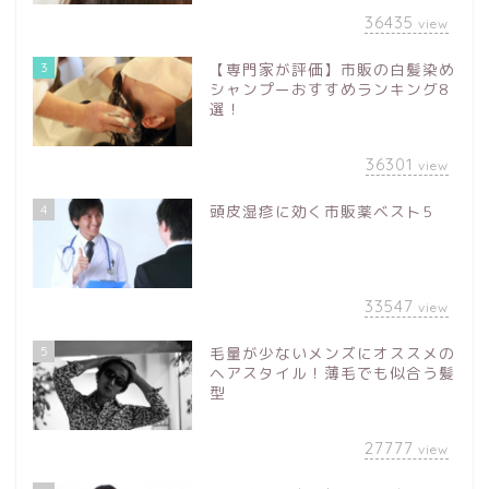
36435
view
3
【専門家が評価】市販の白髪染め
シャンプーおすすめランキング8
選！
36301
view
4
頭皮湿疹に効く市販薬ベスト5
33547
view
5
毛量が少ないメンズにオススメの
ヘアスタイル！薄毛でも似合う髪
型
27777
view