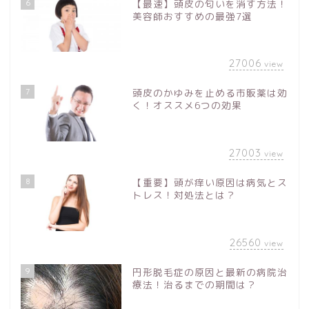
6
【最速】頭皮の匂いを消す方法！
美容師おすすめの最強7選
27006
view
7
頭皮のかゆみを止める市販薬は効
く！オススメ6つの効果
27003
view
8
【重要】頭が痒い原因は病気とス
トレス！対処法とは？
26560
view
9
円形脱毛症の原因と最新の病院治
療法！治るまでの期間は？