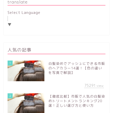
translate
Select Language
▼
人気の記事
1
白髪染めでアッシュにできる市販
のヘアカラー14選！【色の違い
を写真で解説】
75291
view
2
【徹底比較】市販で人気の白髪染
めトリートメントランキング20
選！正しい選び方と使い方