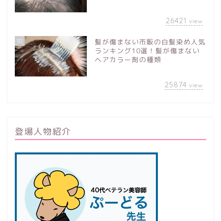
26421
view
10
髪が傷まない市販の白髪染め人気
ランキング10選！髪が傷まない
ヘアカラー剤の種類
25874
view
登場人物紹介