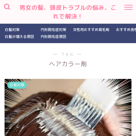
男女の髪、頭皮トラブルの悩み、こ
れで解決！
白髪対策
円形脱毛症対策
女性用おすすめ育毛剤
おすすめ男
白髪が増える原因
円形脱毛症原因
― TAG ―
ヘアカラー剤
白髪対策