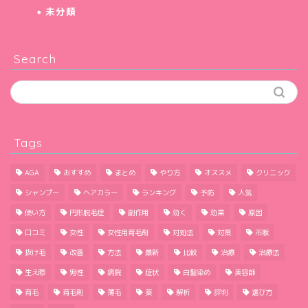
未分類
Search
Tags
AGA
おすすめ
まとめ
やり方
オススメ
クリニック
シャンプー
ヘアカラー
ランキング
予防
人気
使い方
円形脱毛症
副作用
効く
効果
原因
口コミ
女性
女性用育毛剤
対処法
対策
市販
抜け毛
改善
方法
最新
比較
治療
治療法
生え際
男性
病院
症状
白髪染め
美容師
育毛
育毛剤
薄毛
薬
解析
評判
選び方