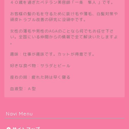
４０歳を過ぎたベテラン美容師「一条 隼人 」です。
お客様の髪の毛を守るために抜け毛や薄毛、白髪対策や
頭皮トラブル改善の研究に没頭中です。
女性の薄毛や男性のAGAのことなら何でもお任せ下さ
い。全国にいる仲間からの情報で全て解決いたしますよ
。
趣味：仕事が趣味です。カットが得意です。
好きな食べ物：サラダとビール
座右の銘：疲れた時は早く寝る
血液型：Ａ型
Navi Menu