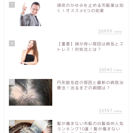
7
頭皮のかゆみを止める市販薬は効
く！オススメ6つの効果
26999
view
8
【重要】頭が痒い原因は病気とス
トレス！対処法とは？
26540
view
9
円形脱毛症の原因と最新の病院治
療法！治るまでの期間は？
26397
view
10
髪が傷まない市販の白髪染め人気
ランキング10選！髪が傷まない