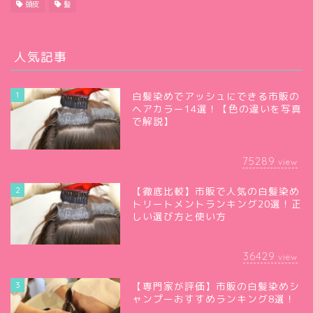
頭皮
髪
人気記事
1
白髪染めでアッシュにできる市販の
ヘアカラー14選！【色の違いを写真
で解説】
75289
view
2
【徹底比較】市販で人気の白髪染め
トリートメントランキング20選！正
しい選び方と使い方
36429
view
3
【専門家が評価】市販の白髪染めシ
ャンプーおすすめランキング8選！