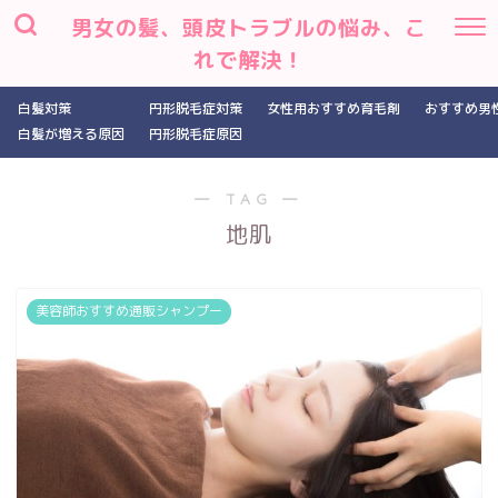
男女の髪、頭皮トラブルの悩み、こ
れで解決！
白髪対策
円形脱毛症対策
女性用おすすめ育毛剤
おすすめ男
白髪が増える原因
円形脱毛症原因
― TAG ―
地肌
美容師おすすめ通販シャンプー