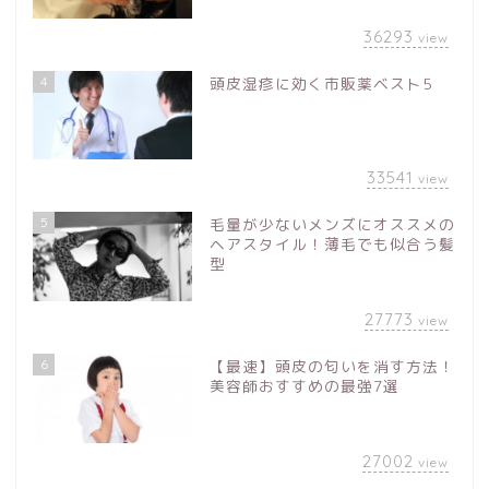
36293
view
4
頭皮湿疹に効く市販薬ベスト5
33541
view
5
毛量が少ないメンズにオススメの
ヘアスタイル！薄毛でも似合う髪
型
27773
view
6
【最速】頭皮の匂いを消す方法！
美容師おすすめの最強7選
27002
view