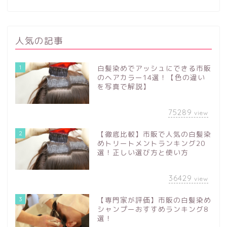
人気の記事
1
白髪染めでアッシュにできる市販
のヘアカラー14選！【色の違い
を写真で解説】
75289
view
2
【徹底比較】市販で人気の白髪染
めトリートメントランキング20
選！正しい選び方と使い方
36429
view
3
【専門家が評価】市販の白髪染め
シャンプーおすすめランキング8
選！