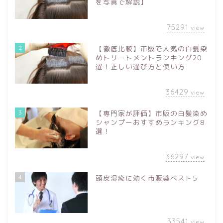
を写真で解説】
75291
view
2
【徹底比較】市販で人気の白髪染
めトリートメントランキング20
選！正しい選び方と使い方
36429
view
3
【専門家が評価】市販の白髪染め
シャンプーおすすめランキング8
選！
36297
view
4
頭皮湿疹に効く市販薬ベスト5
33541
view