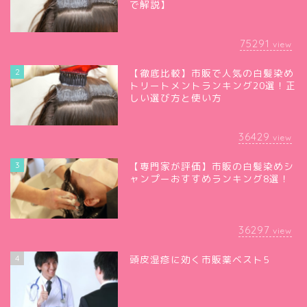
で解説】
75291
view
2
【徹底比較】市販で人気の白髪染め
トリートメントランキング20選！正
しい選び方と使い方
36429
view
3
【専門家が評価】市販の白髪染めシ
ャンプーおすすめランキング8選！
36297
view
4
頭皮湿疹に効く市販薬ベスト5