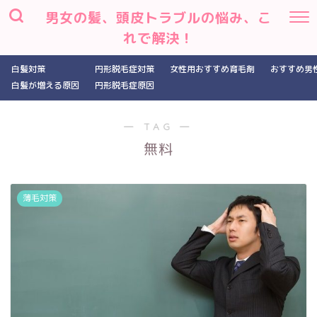
男女の髪、頭皮トラブルの悩み、こ
れで解決！
白髪対策
円形脱毛症対策
女性用おすすめ育毛剤
おすすめ男
白髪が増える原因
円形脱毛症原因
― TAG ―
無料
薄毛対策