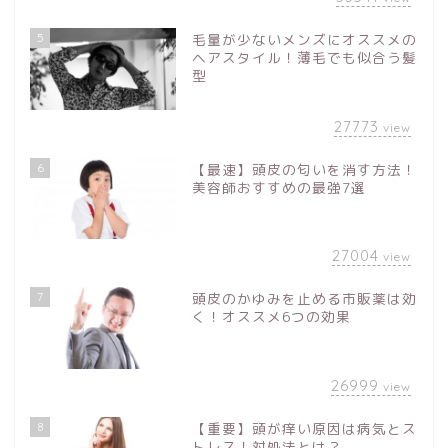
5
毛量が少ないメンズにオススメの
ヘアスタイル！薄毛でも似合う髪
型
27773
view
6
【最速】頭皮の匂いを消す方法！
美容師おすすめの最強7選
27004
view
7
頭皮のかゆみを止める市販薬は効
く！オススメ6つの効果
26999
view
8
【重要】頭が痒い原因は病気とス
トレス！対処法とは？