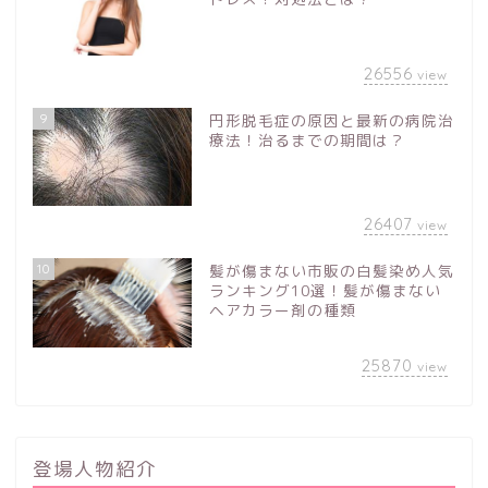
26556
view
9
円形脱毛症の原因と最新の病院治
療法！治るまでの期間は？
26407
view
10
髪が傷まない市販の白髪染め人気
ランキング10選！髪が傷まない
ヘアカラー剤の種類
25870
view
登場人物紹介