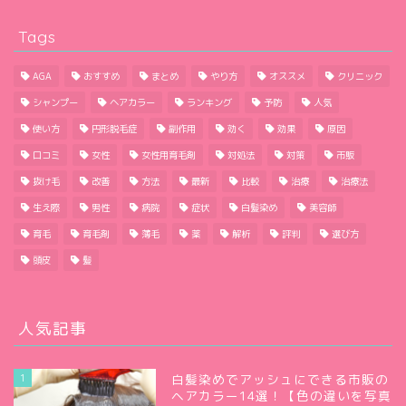
Tags
AGA
おすすめ
まとめ
やり方
オススメ
クリニック
シャンプー
ヘアカラー
ランキング
予防
人気
使い方
円形脱毛症
副作用
効く
効果
原因
口コミ
女性
女性用育毛剤
対処法
対策
市販
抜け毛
改善
方法
最新
比較
治療
治療法
生え際
男性
病院
症状
白髪染め
美容師
育毛
育毛剤
薄毛
薬
解析
評判
選び方
頭皮
髪
人気記事
1
白髪染めでアッシュにできる市販の
ヘアカラー14選！【色の違いを写真