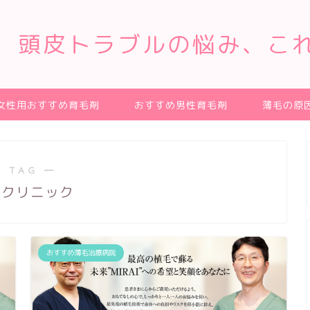
、頭皮トラブルの悩み、こ
女性用おすすめ育毛剤
おすすめ男性育毛剤
薄毛の原
 TAG ―
和クリニック
おすすめ薄毛治療病院