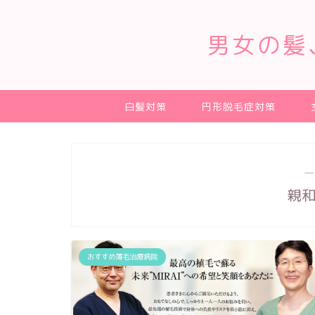
男女の髪
白髪対策
円形脱毛症対策
―
親
おすすめ薄毛治療病院