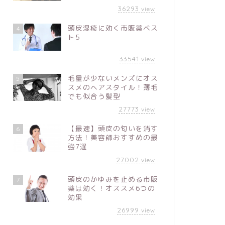
36293
view
頭皮湿疹に効く市販薬ベス
4
ト5
33541
view
毛量が少ないメンズにオス
5
スメのヘアスタイル！薄毛
でも似合う髪型
27773
view
【最速】頭皮の匂いを消す
6
方法！美容師おすすめの最
強7選
27002
view
頭皮のかゆみを止める市販
7
薬は効く！オススメ6つの
効果
26999
view