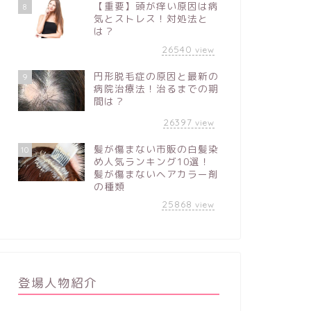
【重要】頭が痒い原因は病
8
気とストレス！対処法と
は？
26540
view
円形脱毛症の原因と最新の
9
病院治療法！治るまでの期
間は？
26397
view
髪が傷まない市販の白髪染
10
め人気ランキング10選！
髪が傷まないヘアカラー剤
の種類
25868
view
登場人物紹介