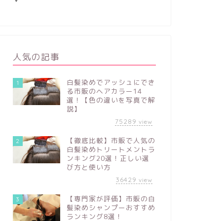
人気の記事
白髪染めでアッシュにでき
1
る市販のヘアカラー14
選！【色の違いを写真で解
説】
75289
view
【徹底比較】市販で人気の
2
白髪染めトリートメントラ
ンキング20選！正しい選
び方と使い方
36429
view
【専門家が評価】市販の白
3
髪染めシャンプーおすすめ
ランキング8選！