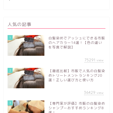
人気の記事
1
白髪染めでアッシュにできる市販
のヘアカラー14選！【色の違い
を写真で解説】
75291
view
2
【徹底比較】市販で人気の白髪染
めトリートメントランキング20
選！正しい選び方と使い方
36429
view
3
【専門家が評価】市販の白髪染め
シャンプーおすすめランキング8
選！