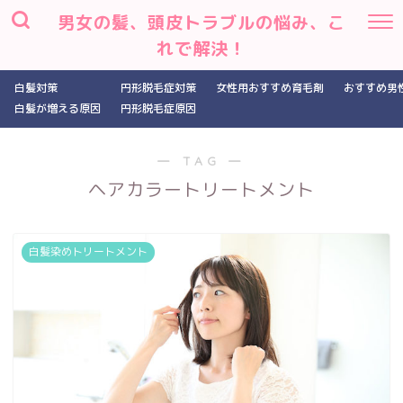
男女の髪、頭皮トラブルの悩み、こ
れで解決！
白髪対策
円形脱毛症対策
女性用おすすめ育毛剤
おすすめ男
白髪が増える原因
円形脱毛症原因
― TAG ―
ヘアカラートリートメント
白髪染めトリートメント