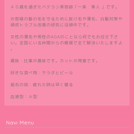
４０歳を過ぎたベテラン美容師「一条 隼人 」です。
お客様の髪の毛を守るために抜け毛や薄毛、白髪対策や
頭皮トラブル改善の研究に没頭中です。
女性の薄毛や男性のAGAのことなら何でもお任せ下さ
い。全国にいる仲間からの情報で全て解決いたしますよ
。
趣味：仕事が趣味です。カットが得意です。
好きな食べ物：サラダとビール
座右の銘：疲れた時は早く寝る
血液型：Ａ型
Navi Menu