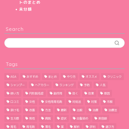
トのまとめ
未分類
Search
Tags
AGA
おすすめ
まとめ
やり方
オススメ
クリニック
シャンプー
ヘアカラー
ランキング
予防
人気
使い方
円形脱毛症
副作用
効く
効果
原因
口コミ
女性
女性用育毛剤
対処法
対策
市販
抜け毛
改善
方法
最新
比較
治療
治療法
生え際
男性
病院
症状
白髪染め
美容師
育毛
育毛剤
薄毛
薬
解析
評判
選び方