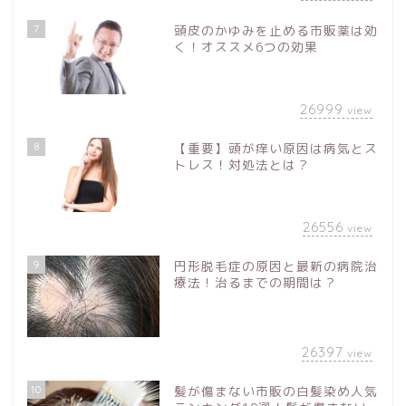
7
頭皮のかゆみを止める市販薬は効
く！オススメ6つの効果
26999
view
8
【重要】頭が痒い原因は病気とス
トレス！対処法とは？
26556
view
9
円形脱毛症の原因と最新の病院治
療法！治るまでの期間は？
26397
view
10
髪が傷まない市販の白髪染め人気