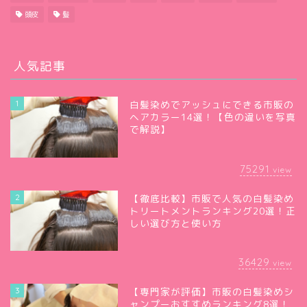
頭皮
髪
人気記事
1
白髪染めでアッシュにできる市販の
ヘアカラー14選！【色の違いを写真
で解説】
75291
view
2
【徹底比較】市販で人気の白髪染め
トリートメントランキング20選！正
しい選び方と使い方
36429
view
3
【専門家が評価】市販の白髪染めシ
ャンプーおすすめランキング8選！