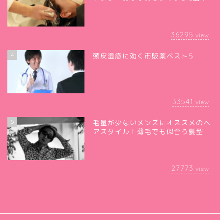
36295
view
4
頭皮湿疹に効く市販薬ベスト5
33541
view
5
毛量が少ないメンズにオススメのヘ
アスタイル！薄毛でも似合う髪型
27773
view