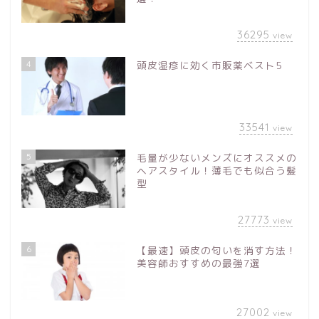
36295
view
4
頭皮湿疹に効く市販薬ベスト5
33541
view
5
毛量が少ないメンズにオススメの
ヘアスタイル！薄毛でも似合う髪
型
27773
view
6
【最速】頭皮の匂いを消す方法！
美容師おすすめの最強7選
27002
view