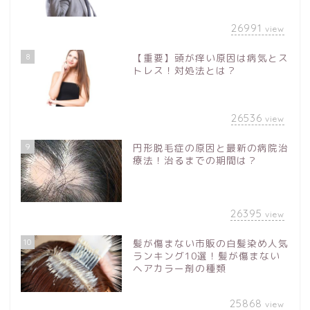
26991
view
8
【重要】頭が痒い原因は病気とス
トレス！対処法とは？
26536
view
9
円形脱毛症の原因と最新の病院治
療法！治るまでの期間は？
26395
view
10
髪が傷まない市販の白髪染め人気
ランキング10選！髪が傷まない
ヘアカラー剤の種類
25868
view