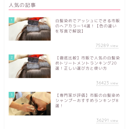
人気の記事
1
白髪染めでアッシュにできる市販
のヘアカラー14選！【色の違い
を写真で解説】
75289
view
2
【徹底比較】市販で人気の白髪染
めトリートメントランキング20
選！正しい選び方と使い方
36423
view
3
【専門家が評価】市販の白髪染め
シャンプーおすすめランキング8
選！
36291
view