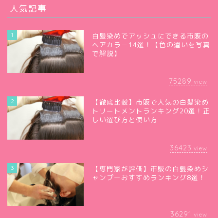
人気記事
1
白髪染めでアッシュにできる市販の
ヘアカラー14選！【色の違いを写真
で解説】
75289
view
2
【徹底比較】市販で人気の白髪染め
トリートメントランキング20選！正
しい選び方と使い方
36423
view
3
【専門家が評価】市販の白髪染めシ
ャンプーおすすめランキング8選！
36291
view