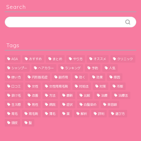
Search
Tags
AGA
おすすめ
まとめ
やり方
オススメ
クリニック
シャンプー
ヘアカラー
ランキング
予防
人気
使い方
円形脱毛症
副作用
効く
効果
原因
口コミ
女性
女性用育毛剤
対処法
対策
市販
抜け毛
改善
方法
最新
比較
治療
治療法
生え際
男性
病院
症状
白髪染め
美容師
育毛
育毛剤
薄毛
薬
解析
評判
選び方
頭皮
髪