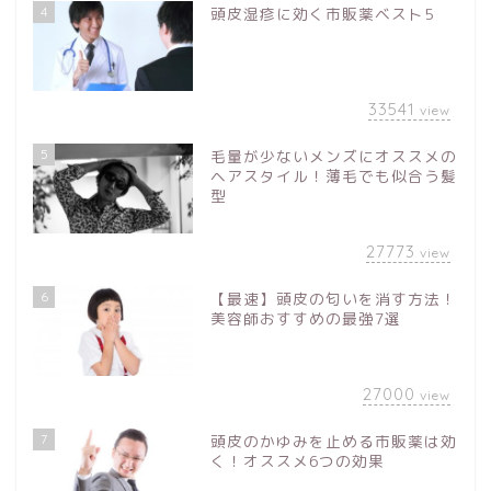
4
頭皮湿疹に効く市販薬ベスト5
33541
view
5
毛量が少ないメンズにオススメの
ヘアスタイル！薄毛でも似合う髪
型
27773
view
6
【最速】頭皮の匂いを消す方法！
美容師おすすめの最強7選
27000
view
7
頭皮のかゆみを止める市販薬は効
く！オススメ6つの効果