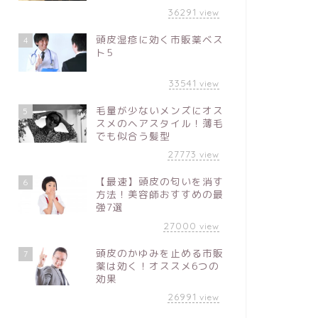
36291
view
頭皮湿疹に効く市販薬ベス
4
ト5
33541
view
毛量が少ないメンズにオス
5
スメのヘアスタイル！薄毛
でも似合う髪型
27773
view
【最速】頭皮の匂いを消す
6
方法！美容師おすすめの最
強7選
27000
view
頭皮のかゆみを止める市販
7
薬は効く！オススメ6つの
効果
26991
view