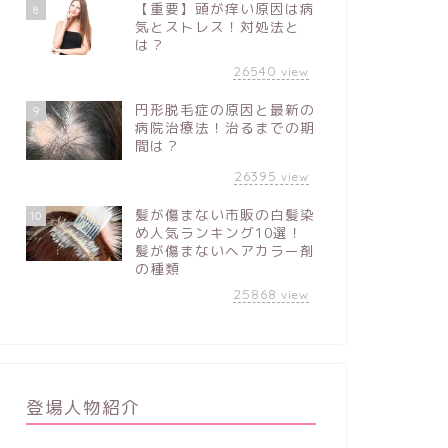
【重要】頭が痒い原因は病
8
気とストレス！対処法と
は？
26540
view
円形脱毛症の原因と最新の
9
病院治療法！治るまでの期
間は？
26395
view
髪が傷まない市販の白髪染
10
め人気ランキング10選！
髪が傷まないヘアカラー剤
の種類
25868
view
登場人物紹介