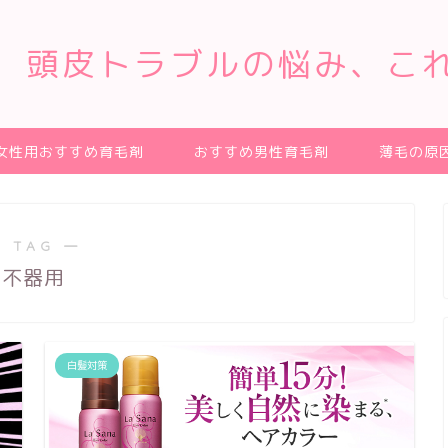
、頭皮トラブルの悩み、こ
女性用おすすめ育毛剤
おすすめ男性育毛剤
薄毛の原
 TAG ―
不器用
白髪対策