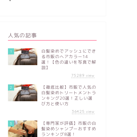
人気の記事
白髪染めでアッシュにでき
1
る市販のヘアカラー14
選！【色の違いを写真で解
説】
75289
view
【徹底比較】市販で人気の
2
白髪染めトリートメントラ
ンキング20選！正しい選
び方と使い方
36425
view
【専門家が評価】市販の白
3
髪染めシャンプーおすすめ
ランキング8選！