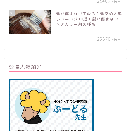
26409
view
10
髪が傷まない市販の白髪染め人気
ランキング10選！髪が傷まない
ヘアカラー剤の種類
25870
view
登場人物紹介