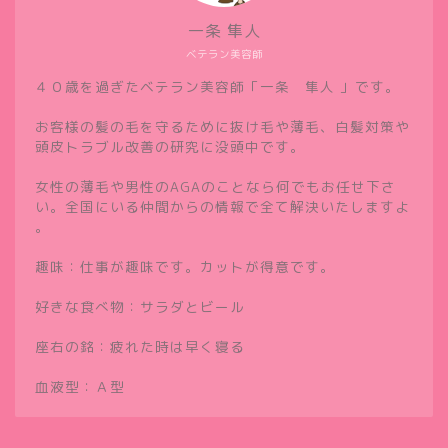
一条 隼人
ベテラン美容師
４０歳を過ぎたベテラン美容師「一条 隼人 」です。
お客様の髪の毛を守るために抜け毛や薄毛、白髪対策や
頭皮トラブル改善の研究に没頭中です。
女性の薄毛や男性のAGAのことなら何でもお任せ下さ
い。全国にいる仲間からの情報で全て解決いたしますよ
。
趣味：仕事が趣味です。カットが得意です。
好きな食べ物：サラダとビール
座右の銘：疲れた時は早く寝る
血液型：Ａ型