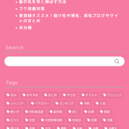
髪の毛を早く伸ばす方法
フケ改善対策
美容師オススメ！抜け毛や薄毛、育毛ブログやサイ
トのまとめ
未分類
Search
Tags
AGA
おすすめ
まとめ
やり方
オススメ
クリニック
シャンプー
ヘアカラー
ランキング
予防
人気
使い方
円形脱毛症
副作用
効く
効果
原因
口コミ
女性
女性用育毛剤
対処法
対策
市販
抜け毛
改善
方法
最新
比較
治療
治療法