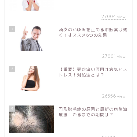
27004
view
7
頭皮のかゆみを止める市販薬は効
く！オススメ6つの効果
27001
view
8
【重要】頭が痒い原因は病気とス
トレス！対処法とは？
26556
view
9
円形脱毛症の原因と最新の病院治
療法！治るまでの期間は？