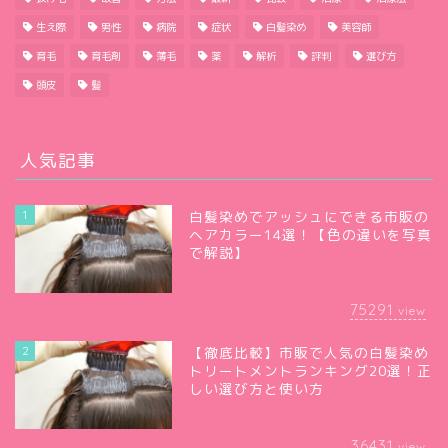
生え際
男性
病院
症状
白髪染め
美容師
育毛
育毛剤
薄毛
薬
解析
評判
選び方
頭皮
髪
人気記事
1
白髪染めでアッシュにできる市販の
ヘアカラー14選！【色の違いを写真
で解説】
75291
view
2
【徹底比較】市販で人気の白髪染め
トリートメントランキング20選！正
しい選び方と使い方
36431
view