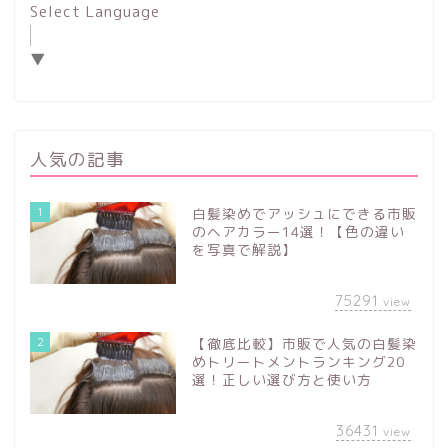
Select Language
▼
人気の記事
1
白髪染めでアッシュにできる市販
のヘアカラー14選！【色の違い
を写真で解説】
75291
view
2
【徹底比較】市販で人気の白髪染
めトリートメントランキング20
選！正しい選び方と使い方
36431
view