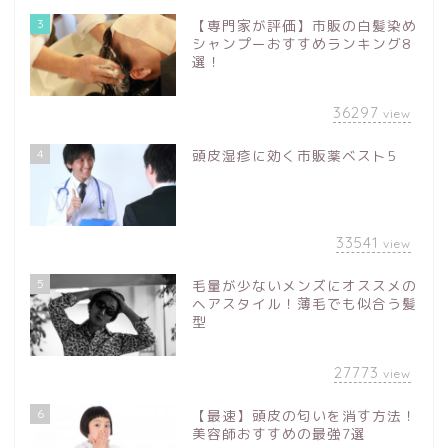
3
【専門家が評価】市販の白髪染め
シャンプーおすすめランキング8
選！
36297
view
4
頭皮湿疹に効く市販薬ベスト5
33541
view
5
毛量が少ないメンズにオススメの
ヘアスタイル！薄毛でも似合う髪
型
27773
view
6
【最速】頭皮の匂いを消す方法！
美容師おすすめの最強7選