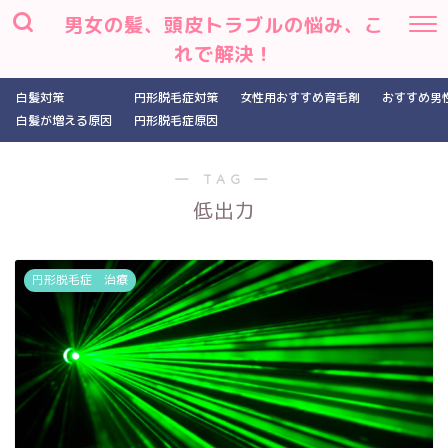
男女の髪、頭皮トラブルの悩み、こ
れで解決！
白髪対策
円形脱毛症対策
女性用おすすめ育毛剤
おすすめ男
白髪が増える原因
円形脱毛症原因
― TAG ―
低出力
円形脱毛症 治療