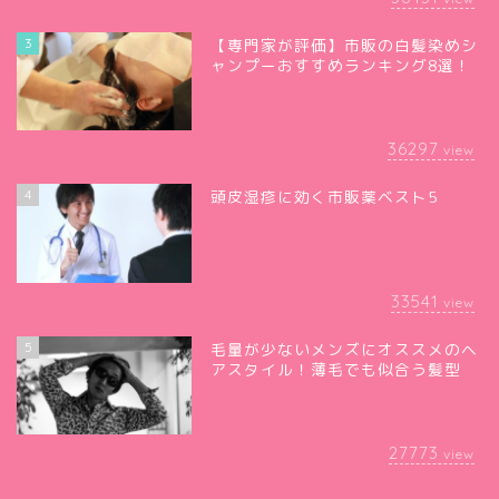
3
【専門家が評価】市販の白髪染めシ
ャンプーおすすめランキング8選！
36297
view
4
頭皮湿疹に効く市販薬ベスト5
33541
view
5
毛量が少ないメンズにオススメのヘ
アスタイル！薄毛でも似合う髪型
27773
view