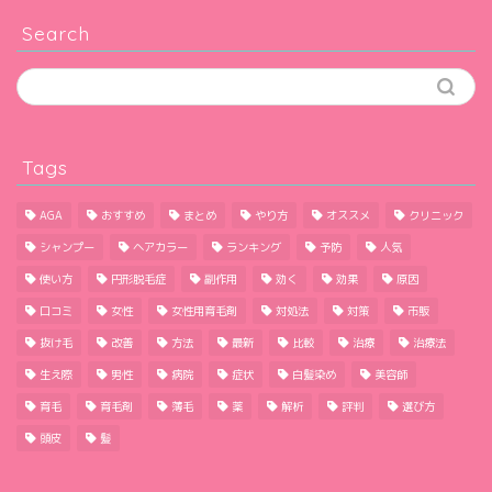
Search
Tags
AGA
おすすめ
まとめ
やり方
オススメ
クリニック
シャンプー
ヘアカラー
ランキング
予防
人気
使い方
円形脱毛症
副作用
効く
効果
原因
口コミ
女性
女性用育毛剤
対処法
対策
市販
抜け毛
改善
方法
最新
比較
治療
治療法
生え際
男性
病院
症状
白髪染め
美容師
育毛
育毛剤
薄毛
薬
解析
評判
選び方
頭皮
髪