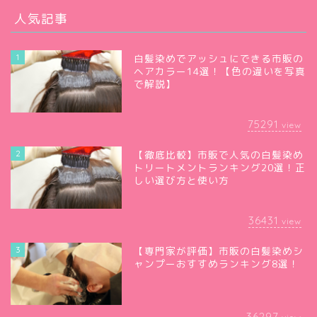
人気記事
1
白髪染めでアッシュにできる市販の
ヘアカラー14選！【色の違いを写真
で解説】
75291
view
2
【徹底比較】市販で人気の白髪染め
トリートメントランキング20選！正
しい選び方と使い方
36431
view
3
【専門家が評価】市販の白髪染めシ
ャンプーおすすめランキング8選！
36297