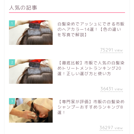
人気の記事
1
白髪染めでアッシュにできる市販
のヘアカラー14選！【色の違い
を写真で解説】
75291
view
2
【徹底比較】市販で人気の白髪染
めトリートメントランキング20
選！正しい選び方と使い方
36431
view
3
【専門家が評価】市販の白髪染め
シャンプーおすすめランキング8
選！
36297
view