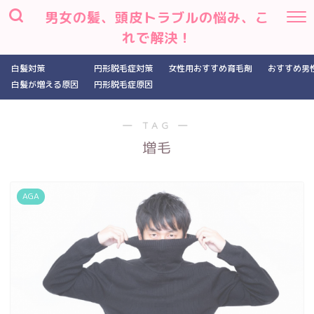
男女の髪、頭皮トラブルの悩み、こ
れで解決！
白髪対策
円形脱毛症対策
女性用おすすめ育毛剤
おすすめ男
白髪が増える原因
円形脱毛症原因
― TAG ―
増毛
AGA