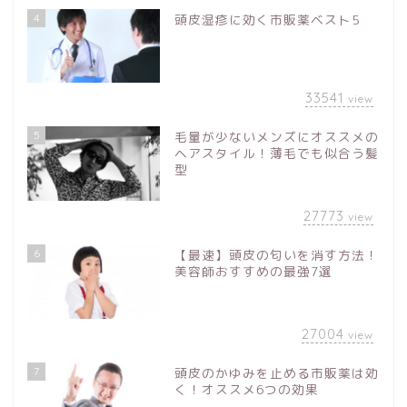
4
頭皮湿疹に効く市販薬ベスト5
33541
view
5
毛量が少ないメンズにオススメの
ヘアスタイル！薄毛でも似合う髪
型
27773
view
6
【最速】頭皮の匂いを消す方法！
美容師おすすめの最強7選
27004
view
7
頭皮のかゆみを止める市販薬は効
く！オススメ6つの効果