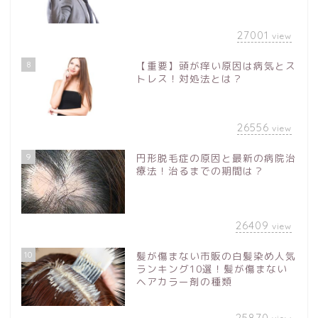
27001
view
8
【重要】頭が痒い原因は病気とス
トレス！対処法とは？
26556
view
9
円形脱毛症の原因と最新の病院治
療法！治るまでの期間は？
26409
view
10
髪が傷まない市販の白髪染め人気
ランキング10選！髪が傷まない
ヘアカラー剤の種類
25870