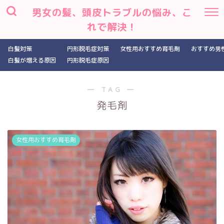
男女の髪、頭皮トラブルの悩み、こ
れで解決！
白髪対策
円形脱毛症対策
女性用おすすめ育毛剤
おすすめ男
白髪が増える原因
円形脱毛症原因
― TAG ―
発毛剤
女性用おすすめ育毛剤