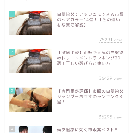
1
白髪染めでアッシュにできる市販
のヘアカラー14選！【色の違い
を写真で解説】
75291
view
2
【徹底比較】市販で人気の白髪染
めトリートメントランキング20
選！正しい選び方と使い方
36429
view
3
【専門家が評価】市販の白髪染め
シャンプーおすすめランキング8
選！
36295
view
4
頭皮湿疹に効く市販薬ベスト5