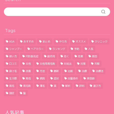
Tags
AGA
おすすめ
まとめ
やり方
オススメ
クリニック
シャンプー
ヘアカラー
ランキング
予防
人気
使い方
円形脱毛症
副作用
効く
効果
原因
口コミ
女性
女性用育毛剤
対処法
対策
市販
抜け毛
改善
方法
最新
比較
治療
治療法
生え際
男性
病院
症状
白髪染め
美容師
育毛
育毛剤
薄毛
薬
解析
評判
選び方
頭皮
髪
人気記事