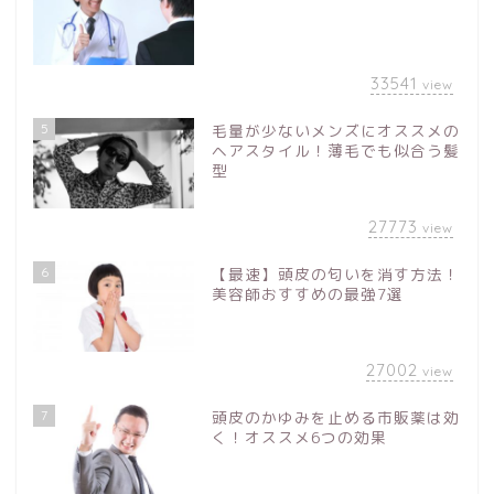
33541
view
5
毛量が少ないメンズにオススメの
ヘアスタイル！薄毛でも似合う髪
型
27773
view
6
【最速】頭皮の匂いを消す方法！
美容師おすすめの最強7選
27002
view
7
頭皮のかゆみを止める市販薬は効
く！オススメ6つの効果