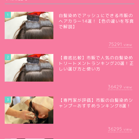
1
白髪染めでアッシュにできる市販の
ヘアカラー14選！【色の違いを写真
で解説】
75291
view
2
【徹底比較】市販で人気の白髪染め
トリートメントランキング20選！正
しい選び方と使い方
36429
view
3
【専門家が評価】市販の白髪染めシ
ャンプーおすすめランキング8選！
36295
view