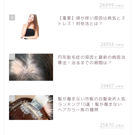
26999
view
8
【重要】頭が痒い原因は病気とス
トレス！対処法とは？
26556
view
9
円形脱毛症の原因と最新の病院治
療法！治るまでの期間は？
26407
view
10
髪が傷まない市販の白髪染め人気
ランキング10選！髪が傷まない
ヘアカラー剤の種類
25870
view