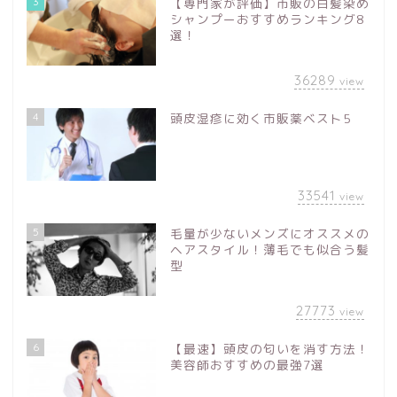
3
【専門家が評価】市販の白髪染め
シャンプーおすすめランキング8
選！
36289
view
4
頭皮湿疹に効く市販薬ベスト5
33541
view
5
毛量が少ないメンズにオススメの
ヘアスタイル！薄毛でも似合う髪
型
27773
view
6
【最速】頭皮の匂いを消す方法！
美容師おすすめの最強7選