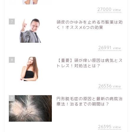
27000
view
7
頭皮のかゆみを止める市販薬は効
く！オススメ6つの効果
26991
view
8
【重要】頭が痒い原因は病気とス
トレス！対処法とは？
26536
view
9
円形脱毛症の原因と最新の病院治
療法！治るまでの期間は？
26395
view