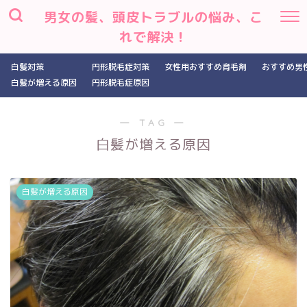
男女の髪、頭皮トラブルの悩み、こ
れで解決！
白髪対策
円形脱毛症対策
女性用おすすめ育毛剤
おすすめ男
白髪が増える原因
円形脱毛症原因
― TAG ―
白髪が増える原因
白髪が増える原因