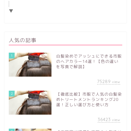
▼
人気の記事
1
白髪染めでアッシュにできる市販
のヘアカラー14選！【色の違い
を写真で解説】
75289
view
2
【徹底比較】市販で人気の白髪染
めトリートメントランキング20
選！正しい選び方と使い方
36423
view