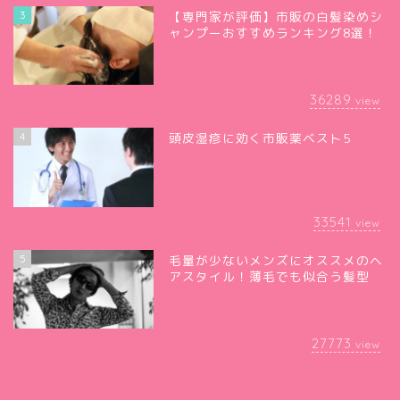
3
【専門家が評価】市販の白髪染めシ
ャンプーおすすめランキング8選！
36289
view
4
頭皮湿疹に効く市販薬ベスト5
33541
view
5
毛量が少ないメンズにオススメのヘ
アスタイル！薄毛でも似合う髪型
27773
view