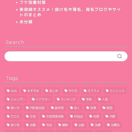
フケ改善対策
美容師オススメ！抜け毛や薄毛、育毛ブログやサイ
トのまとめ
未分類
Search
Tags
AGA
おすすめ
まとめ
やり方
オススメ
クリニック
シャンプー
ヘアカラー
ランキング
予防
人気
使い方
円形脱毛症
副作用
効く
効果
原因
口コミ
女性
女性用育毛剤
対処法
対策
市販
抜け毛
改善
方法
最新
比較
治療
治療法