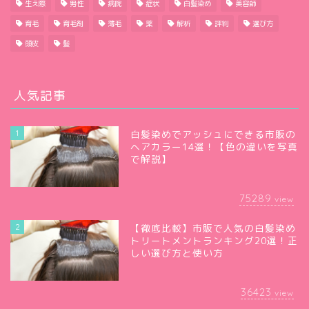
生え際
男性
病院
症状
白髪染め
美容師
育毛
育毛剤
薄毛
薬
解析
評判
選び方
頭皮
髪
人気記事
1
白髪染めでアッシュにできる市販の
ヘアカラー14選！【色の違いを写真
で解説】
75289
view
2
【徹底比較】市販で人気の白髪染め
トリートメントランキング20選！正
しい選び方と使い方
36423
view