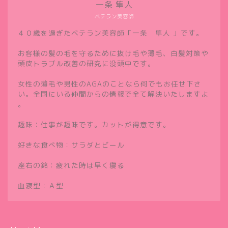
一条 隼人
ベテラン美容師
４０歳を過ぎたベテラン美容師「一条 隼人 」です。
お客様の髪の毛を守るために抜け毛や薄毛、白髪対策や
頭皮トラブル改善の研究に没頭中です。
女性の薄毛や男性のAGAのことなら何でもお任せ下さ
い。全国にいる仲間からの情報で全て解決いたしますよ
。
趣味：仕事が趣味です。カットが得意です。
好きな食べ物：サラダとビール
座右の銘：疲れた時は早く寝る
血液型：Ａ型