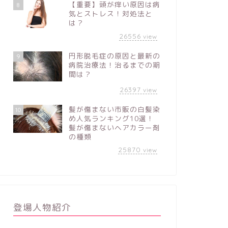
【重要】頭が痒い原因は病
8
気とストレス！対処法と
は？
26556
view
円形脱毛症の原因と最新の
9
病院治療法！治るまでの期
間は？
26397
view
髪が傷まない市販の白髪染
10
め人気ランキング10選！
髪が傷まないヘアカラー剤
の種類
25870
view
登場人物紹介