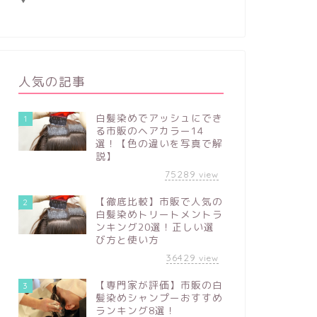
人気の記事
白髪染めでアッシュにでき
1
る市販のヘアカラー14
選！【色の違いを写真で解
説】
75289
view
【徹底比較】市販で人気の
2
白髪染めトリートメントラ
ンキング20選！正しい選
び方と使い方
36429
view
【専門家が評価】市販の白
3
髪染めシャンプーおすすめ
ランキング8選！