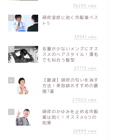
36295
view
頭皮湿疹に効く市販薬ベス
4
ト5
33541
view
毛量が少ないメンズにオス
5
スメのヘアスタイル！薄毛
でも似合う髪型
27773
view
【最速】頭皮の匂いを消す
6
方法！美容師おすすめの最
強7選
27002
view
頭皮のかゆみを止める市販
7
薬は効く！オススメ6つの
効果
26999
view