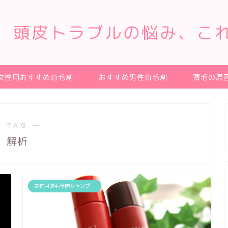
、頭皮トラブルの悩み、こ
女性用おすすめ育毛剤
おすすめ男性育毛剤
薄毛の原
 TAG ―
解析
女性用薄毛予防シャンプー