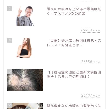
7
頭皮のかゆみを止める市販薬は効
く！オススメ6つの効果
26999
view
8
【重要】頭が痒い原因は病気とス
トレス！対処法とは？
26556
view
9
円形脱毛症の原因と最新の病院治
療法！治るまでの期間は？
26407
view
10
髪が傷まない市販の白髪染め人気