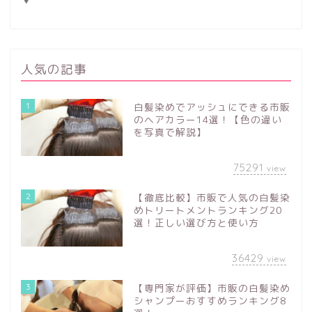
人気の記事
1
白髪染めでアッシュにできる市販
のヘアカラー14選！【色の違い
を写真で解説】
75291
view
2
【徹底比較】市販で人気の白髪染
めトリートメントランキング20
選！正しい選び方と使い方
36429
view
3
【専門家が評価】市販の白髪染め
シャンプーおすすめランキング8