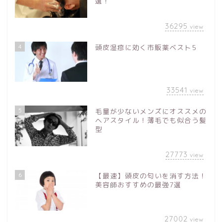
選！
36295
view
4
頭皮湿疹に効く市販薬ベスト5
33541
view
5
毛量が少ないメンズにオススメの
ヘアスタイル！薄毛でも似合う髪
型
27773
view
6
【最速】頭皮の匂いを消す方法！
美容師おすすめの最強7選
27002
view