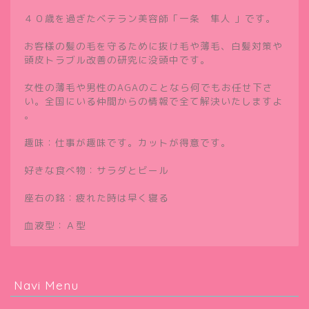
４０歳を過ぎたベテラン美容師「一条 隼人 」です。
お客様の髪の毛を守るために抜け毛や薄毛、白髪対策や
頭皮トラブル改善の研究に没頭中です。
女性の薄毛や男性のAGAのことなら何でもお任せ下さ
い。全国にいる仲間からの情報で全て解決いたしますよ
。
趣味：仕事が趣味です。カットが得意です。
好きな食べ物：サラダとビール
座右の銘：疲れた時は早く寝る
血液型：Ａ型
Navi Menu