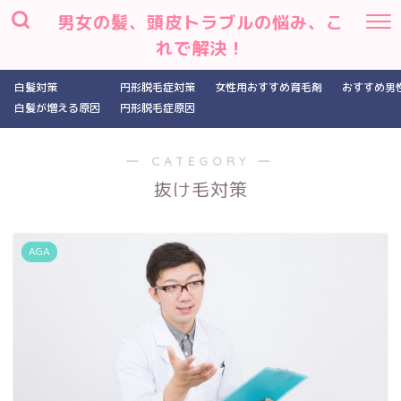
男女の髪、頭皮トラブルの悩み、こ
れで解決！
白髪対策
円形脱毛症対策
女性用おすすめ育毛剤
おすすめ男
白髪が増える原因
円形脱毛症原因
― CATEGORY ―
抜け毛対策
AGA