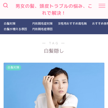
男女の髪、頭皮トラブルの悩み、こ
れで解決！
白髪対策
円形脱毛症対策
女性用おすすめ育毛剤
おすすめ男
白髪が増える原因
円形脱毛症原因
― TAG ―
白髪隠し
白髪対策