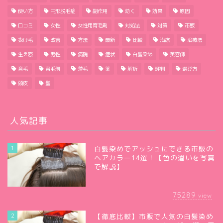
使い方
円形脱毛症
副作用
効く
効果
原因
口コミ
女性
女性用育毛剤
対処法
対策
市販
抜け毛
改善
方法
最新
比較
治療
治療法
生え際
男性
病院
症状
白髪染め
美容師
育毛
育毛剤
薄毛
薬
解析
評判
選び方
頭皮
髪
人気記事
1
白髪染めでアッシュにできる市販の
ヘアカラー14選！【色の違いを写真
で解説】
75289
view
2
【徹底比較】市販で人気の白髪染め