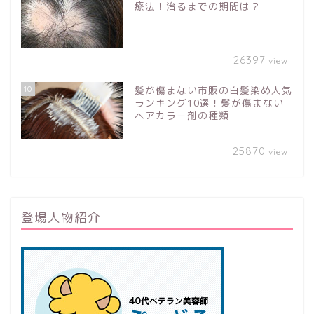
療法！治るまでの期間は？
26397
view
10
髪が傷まない市販の白髪染め人気
ランキング10選！髪が傷まない
ヘアカラー剤の種類
25870
view
登場人物紹介