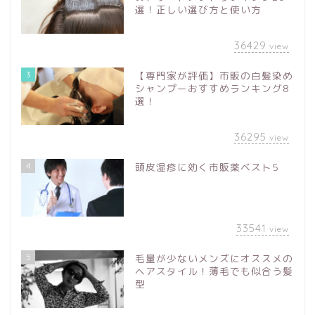
選！正しい選び方と使い方
36429
view
3
【専門家が評価】市販の白髪染め
シャンプーおすすめランキング8
選！
36295
view
4
頭皮湿疹に効く市販薬ベスト5
33541
view
5
毛量が少ないメンズにオススメの
ヘアスタイル！薄毛でも似合う髪
型