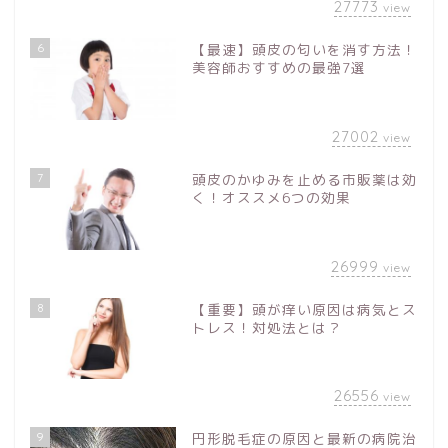
27773
view
6
【最速】頭皮の匂いを消す方法！
美容師おすすめの最強7選
27002
view
7
頭皮のかゆみを止める市販薬は効
く！オススメ6つの効果
26999
view
8
【重要】頭が痒い原因は病気とス
トレス！対処法とは？
26556
view
9
円形脱毛症の原因と最新の病院治