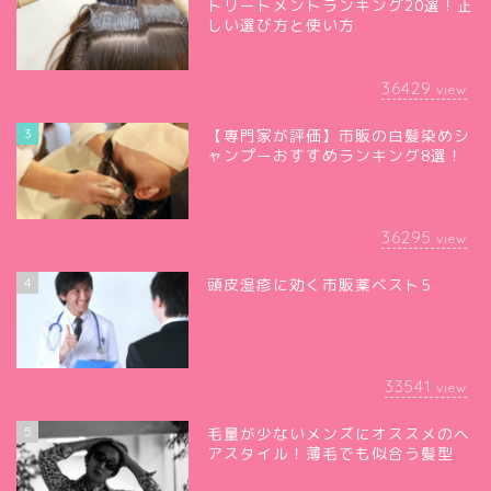
トリートメントランキング20選！正
しい選び方と使い方
36429
view
3
【専門家が評価】市販の白髪染めシ
ャンプーおすすめランキング8選！
36295
view
4
頭皮湿疹に効く市販薬ベスト5
33541
view
5
毛量が少ないメンズにオススメのヘ
アスタイル！薄毛でも似合う髪型