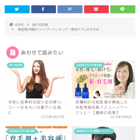
HOME
抜け毛対策
男性用の頭皮シャンプーランキング！育毛ケアにおすすめ
あわせて読みたい
抜け毛対策
女性用おすすめ育毛剤
女性に効果的な抜け毛対策12
皮膚科の女性医者が開発した
コ！一生きれいな髪でいる為
女性用育毛剤『ミューノアー
に
ジュ』！【最新の効果】
2015年5月29日
2016年5月4日
女性用おすすめ育毛剤
美容師おすすめ通販シャンプー