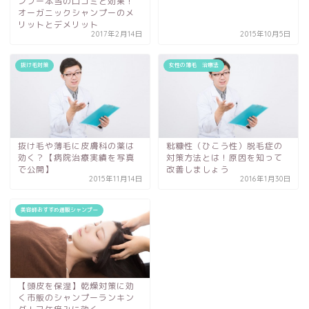
ンプー本当の口コミと効果！
オーガニックシャンプーのメ
リットとデメリット
2017年2月14日
2015年10月5日
抜け毛対策
女性の薄毛 治療法
抜け毛や薄毛に皮膚科の薬は
粃糠性（ひこう性）脱毛症の
効く？【病院治療実績を写真
対策方法とは！原因を知って
で公開】
改善しましょう
2015年11月14日
2016年1月30日
美容師おすすめ通販シャンプー
【頭皮を保湿】乾燥対策に効
く市販のシャンプーランキン