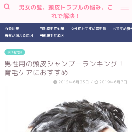
男女の髪、頭皮トラブルの悩み、こ
れで解決！
白髪対策
円形脱毛症対策
女性用おすすめ育毛剤
おすすめ男
白髪が増える原因
円形脱毛症原因
抜け毛対策
男性用の頭皮シャンプーランキング！
育毛ケアにおすすめ
2015年6月23日
/
2019年6月7日