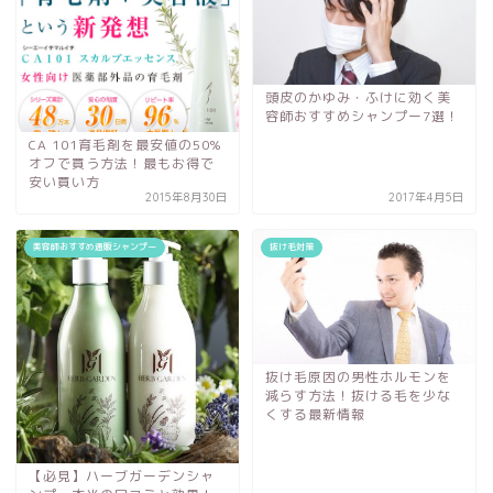
頭皮のかゆみ・ふけに効く美
容師おすすめシャンプー7選！
CA 101育毛剤を最安値の50%
オフで買う方法！最もお得で
安い買い方
2015年8月30日
2017年4月5日
美容師おすすめ通販シャンプー
抜け毛対策
抜け毛原因の男性ホルモンを
減らす方法！抜ける毛を少な
くする最新情報
【必見】ハーブガーデンシャ