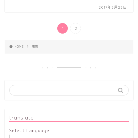
2017年3月23日
1
2
HOME
市販
translate
Select Language