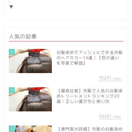
▼
人気の記事
1
白髪染めでアッシュにできる市販
のヘアカラー14選！【色の違い
を写真で解説】
75291
view
2
【徹底比較】市販で人気の白髪染
めトリートメントランキング20
選！正しい選び方と使い方
36431
view
3
【専門家が評価】市販の白髪染め