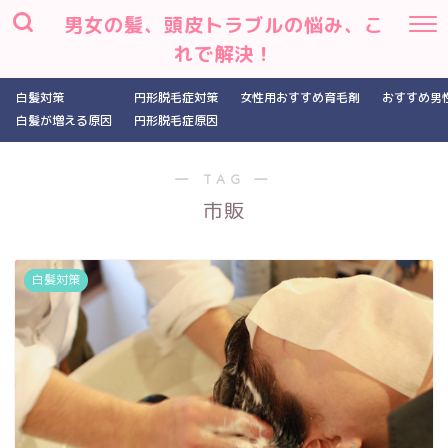
男女の髪、頭皮トラブルの悩み、こ
れで解決！
白髪対策
円形脱毛症対策
女性用おすすめ育毛剤
おすすめ男
白髪が増える原因
円形脱毛症原因
― TAG ―
市販
白髪対策