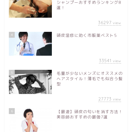
シャンプーおすすめランキング8
選！
36297
view
4
頭皮湿疹に効く市販薬ベスト5
33541
view
5
毛量が少ないメンズにオススメの
ヘアスタイル！薄毛でも似合う髪
型
27773
view
6
【最速】頭皮の匂いを消す方法！
美容師おすすめの最強7選