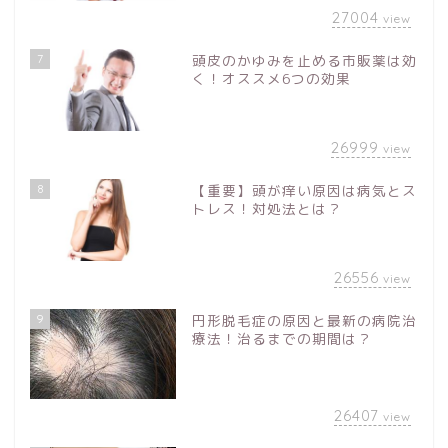
27004
view
7
頭皮のかゆみを止める市販薬は効
く！オススメ6つの効果
26999
view
8
【重要】頭が痒い原因は病気とス
トレス！対処法とは？
26556
view
9
円形脱毛症の原因と最新の病院治
療法！治るまでの期間は？
26407
view