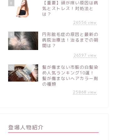
【重要】頭が痒い原因は病
8
気とストレス！対処法と
は？
26556
view
円形脱毛症の原因と最新の
9
病院治療法！治るまでの期
間は？
26397
view
髪が傷まない市販の白髪染
10
め人気ランキング10選！
髪が傷まないヘアカラー剤
の種類
25868
view
登場人物紹介