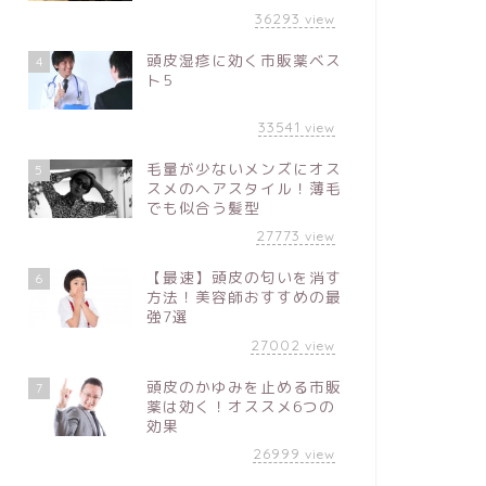
36293
view
頭皮湿疹に効く市販薬ベス
4
ト5
33541
view
毛量が少ないメンズにオス
5
スメのヘアスタイル！薄毛
でも似合う髪型
27773
view
【最速】頭皮の匂いを消す
6
方法！美容師おすすめの最
強7選
27002
view
頭皮のかゆみを止める市販
7
薬は効く！オススメ6つの
効果
26999
view