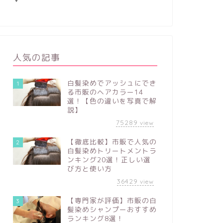
人気の記事
白髪染めでアッシュにでき
1
る市販のヘアカラー14
選！【色の違いを写真で解
説】
75289
view
【徹底比較】市販で人気の
2
白髪染めトリートメントラ
ンキング20選！正しい選
び方と使い方
36429
view
【専門家が評価】市販の白
3
髪染めシャンプーおすすめ
ランキング8選！