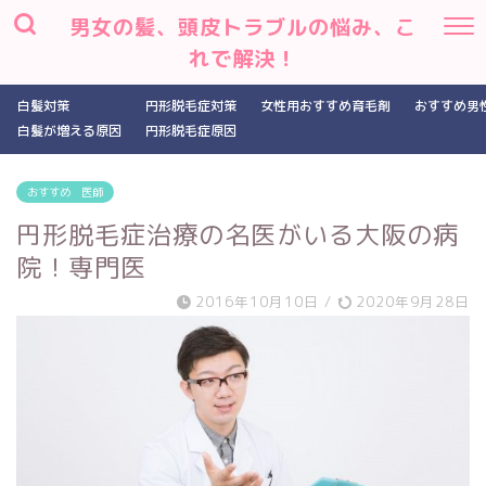
男女の髪、頭皮トラブルの悩み、こ
れで解決！
白髪対策
円形脱毛症対策
女性用おすすめ育毛剤
おすすめ男
白髪が増える原因
円形脱毛症原因
おすすめ 医師
円形脱毛症治療の名医がいる大阪の病
院！専門医
2016年10月10日
/
2020年9月28日