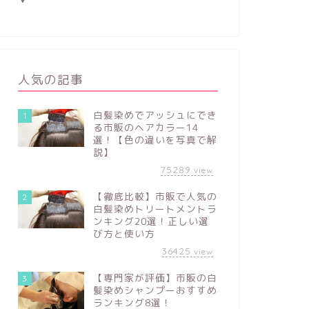
人気の記事
白髪染めでアッシュにでき
1
る市販のヘアカラー14
選！【色の違いを写真で解
説】
75289
view
【徹底比較】市販で人気の
2
白髪染めトリートメントラ
ンキング20選！正しい選
び方と使い方
36425
view
【専門家が評価】市販の白
3
髪染めシャンプーおすすめ
ランキング8選！