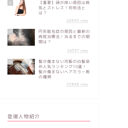
【重要】頭が痒い原因は病
8
気とストレス！対処法と
は？
26540
view
円形脱毛症の原因と最新の
9
病院治療法！治るまでの期
間は？
26397
view
髪が傷まない市販の白髪染
10
め人気ランキング10選！
髪が傷まないヘアカラー剤
の種類
25868
view
登場人物紹介