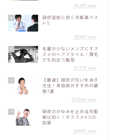
36291
view
頭皮湿疹に効く市販薬ベス
4
ト5
33541
view
毛量が少ないメンズにオス
5
スメのヘアスタイル！薄毛
でも似合う髪型
27773
view
【最速】頭皮の匂いを消す
6
方法！美容師おすすめの最
強7選
27000
view
頭皮のかゆみを止める市販
7
薬は効く！オススメ6つの
効果
26993
view